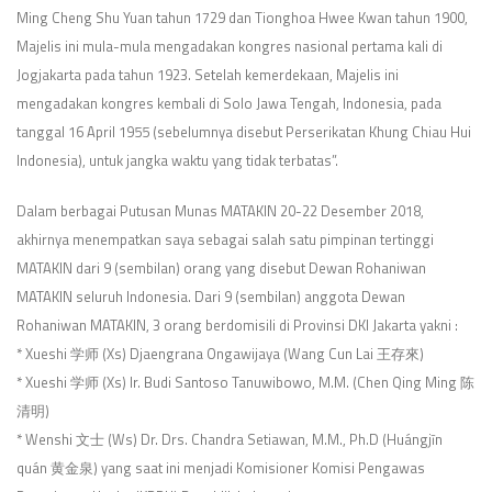
Ming Cheng Shu Yuan tahun 1729 dan Tionghoa Hwee Kwan tahun 1900,
Majelis ini mula-mula mengadakan kongres nasional pertama kali di
Jogjakarta pada tahun 1923. Setelah kemerdekaan, Majelis ini
mengadakan kongres kembali di Solo Jawa Tengah, Indonesia, pada
tanggal 16 April 1955 (sebelumnya disebut Perserikatan Khung Chiau Hui
Indonesia), untuk jangka waktu yang tidak terbatas”.
Dalam berbagai Putusan Munas MATAKIN 20-22 Desember 2018,
akhirnya menempatkan saya sebagai salah satu pimpinan tertinggi
MATAKIN dari 9 (sembilan) orang yang disebut Dewan Rohaniwan
MATAKIN seluruh Indonesia. Dari 9 (sembilan) anggota Dewan
Rohaniwan MATAKIN, 3 orang berdomisili di Provinsi DKI Jakarta yakni :
* Xueshi 学师 (Xs) Djaengrana Ongawijaya (Wang Cun Lai 王存來)
* Xueshi 学师 (Xs) Ir. Budi Santoso Tanuwibowo, M.M. (Chen Qing Ming 陈
清明)
* Wenshi 文士 (Ws) Dr. Drs. Chandra Setiawan, M.M., Ph.D (Huángjīn
quán 黄金泉) yang saat ini menjadi Komisioner Komisi Pengawas