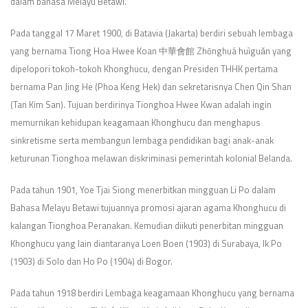
dalam bahasa Melayu Betawi.
Pada tanggal 17 Maret 1900, di Batavia (Jakarta) berdiri sebuah lembaga
yang bernama Tiong Hoa Hwee Koan 中華會館 Zhōnghuá huìguǎn yang
dipelopori tokoh-tokoh Khonghucu, dengan Presiden THHK pertama
bernama Pan Jing He (Phoa Keng Hek) dan sekretarisnya Chen Qin Shan
(Tan Kim San). Tujuan berdirinya Tionghoa Hwee Kwan adalah ingin
memurnikan kehidupan keagamaan Khonghucu dan menghapus
sinkretisme serta membangun lembaga pendidikan bagi anak-anak
keturunan Tionghoa melawan diskriminasi pemerintah kolonial Belanda.
Pada tahun 1901, Yoe Tjai Siong menerbitkan mingguan Li Po dalam
Bahasa Melayu Betawi tujuannya promosi ajaran agama Khonghucu di
kalangan Tionghoa Peranakan. Kemudian diikuti penerbitan mingguan
Khonghucu yang lain diantaranya Loen Boen (1903) di Surabaya, Ik Po
(1903) di Solo dan Ho Po (1904) di Bogor.
Pada tahun 1918 berdiri Lembaga keagamaan Khonghucu yang bernama