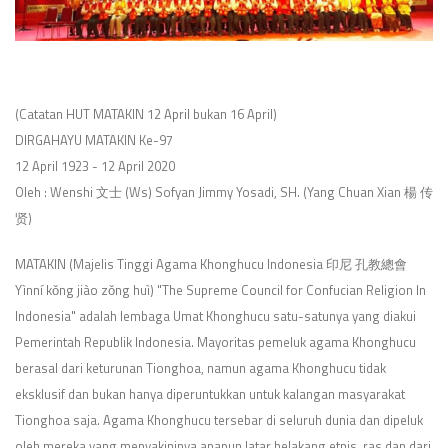
(Catatan HUT MATAKIN 12 April bukan 16 April)
DIRGAHAYU MATAKIN Ke-97
12 April 1923 - 12 April 2020
Oleh : Wenshi 文士 (Ws) Sofyan Jimmy Yosadi, SH. (Yang Chuan Xian 楊 传
贤)
MATAKIN (Majelis Tinggi Agama Khonghucu Indonesia 印尼 孔教總會
Yìnní kǒng jiào zǒng huì) "The Supreme Council for Confucian Religion In
Indonesia" adalah lembaga Umat Khonghucu satu-satunya yang diakui
Pemerintah Republik Indonesia. Mayoritas pemeluk agama Khonghucu
berasal dari keturunan Tionghoa, namun agama Khonghucu tidak
eksklusif dan bukan hanya diperuntukkan untuk kalangan masyarakat
Tionghoa saja. Agama Khonghucu tersebar di seluruh dunia dan dipeluk
oleh mereka yang menyakininya apapun latar belakang etnis, ras dan dari