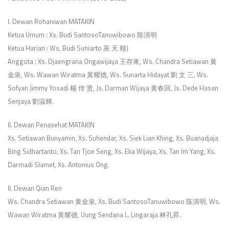
I. Dewan Rohaniwan MATAKIN
Ketua Umum : Xs. Budi SantosoTanuwibowo 陈清明
Ketua Harian : Ws. Budi Suniarto 巫 天 顺)
Anggota : Xs. Djaengrana Ongawijaya 王存來, Ws. Chandra Setiawan 黄
金泉, Ws. Wawan Wiratma 黃耀德, Ws. Sunarta Hidayat 劉 文 三, Ws.
Sofyan Jimmy Yosadi 楊 传 贤, Js. Darman Wijaya 黄春回, Js. Dede Hasan
Senjaya 劉温輝.
II. Dewan Penasehat MATAKIN
Xs. Setiawan Bunyamin, Xs. Suhendar, Xs. Siek Lian Khing, Xs. Buanadjaja
Bing Sidhartanto, Xs. Tan Tjoe Seng, Xs. Eka Wijaya, Xs. Tan Im Yang, Xs.
Darmadi Slamet, Xs. Antonius Ong.
II. Dewan Qian Ren
Ws. Chandra Setiawan 黄金泉, Xs. Budi SantosoTanuwibowo 陈清明, Ws.
Wawan Wiratma 黃耀德, Uung Sendana L. Lingaraja 林孔昇.