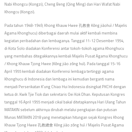
Nabi Khongcu (Kongzi), Cheng Beng (Qing Ming) dan Hari Wafat Nabi
Khongcu (Kongzi).
Pada tahun 1948-1949, Khong Khauw Hwee 孔教會 Kǒng jiàohuì / Majelis
Agama Khonghucu) diberbagai daerah mulai aktif kembali membina
kegiatan peribadahan dan lembaganya. Tanggal 11-12 Desember 1954,
di Kota Solo diadakan Konferensi antar tokoh-tokoh agama Khonghucu
yang membahas ditegakkannya kembali Majelis Pusat Agama Khonghucu
/ Khong Khauw Tjong Hwee (Kǒng jiào zǒng huì). Pada tanggal 15-16
April 1955 kembali diadakan Konferensi lembaga tertinggi agama
Khonghucu di Indonesia dan lembaga ini kemudian berganti nama
menjadi Perserikatan K’ung Chiao Hui Indonesia disingkat PKCHI dengan
ketua dr. Kwik Tjie Tiok dan sekretaris Oei Kok Dhan. Keputusan Kongres
tanggal 16 April 1955 menjadi cikal bakal ditetapkannya Hari Ulang Tahun
MATAKIN sebelum akhirnya dirubah melalui pengkajian dan putusan
Munas MATAKIN 2018 yang menetapkan hitungan sejak Kongres Khong
Khauw Tjong Hwee 孔教總會 Kǒng jiào zǒng huì / Majelis Pusat Agama