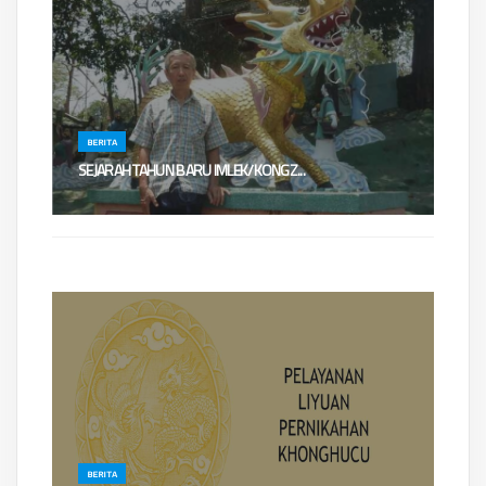
BERITA
​​​SEJARAH TAHUN BARU IMLEK/KONGZ...
SEJARAH TAHUN BARU IMLEK/KONGZILIOleh : Ws. Chandra
WilantaraYang mendasari perhitung...
BERITA