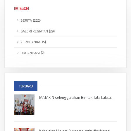
KATEGORI
BERITA
(222)
GALERI KEGIATAN
(29)
KEROHANIAN
(5)
ORGANISASI
(2)
TERBARU
MATAKIN selenggarakan Bimtek Tata Laksa...
Kebaktian Malam Purnama rutin diselengg...