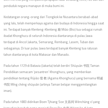
penduduk negara manapun di muka bumi ini.
Kedatangan orang-orang dari Tiongkok ke Nusantara berabad-abad
yang lalu, telah memperkaya agama dan budaya di Indonesia hingga saat
ini. Terdapat banyak Klenteng-Klenteng 廟 Miào (Bio) tua sebagai rumah
ibadat Khonghucu di seluruh Indonesia diantaranya di pulau Jawa
terdapat di Ancol Jakarta, Semarang, Rembang, Lasem, Tuban dan
sebagainya. Di luar pulau Jawa terdapat banyak Klenteng tua ratusan
tahun diantaranya di kota Makasar dan Manado.
Pada tahun 1729 di Batavia (Jakarta) telah berdiri Shūyuàn 书院 Taman
Pendidikan semacam ‘pesantren’ Khonghucu, yang memberikan
pendidikan tentang Rújiào 儒 教 (Agama Khonghucu) yang bernama 明诚
书院 Míng chéng shūyuàn (artinya Taman belajar menggemilangkan
iman).
Pada tahun 1883 didirikan Boen Tjhiang Soe 文昌祠 Wénchāng cí yang
kemudian berubah nama menjadi Boen Bio 文廟 Wénmiào di kota