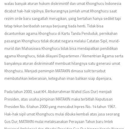
walau banyak aturan hukum diskrimintif dan umat Khonghucu Indonesia
dicabut hak-hak sipilnya. Berkurangnya jumlah umat Khonghucu saat
rezim orde baru sangatlah merugikan, yang bertahan hanya sedikit tapi
tetap tekun beribadah seraya berjuang tiada henti. Tidak bisa
dicantumkan agama Khonghucu di Kartu Tanda Penduduk, pernikahan
pasangan Khonghucu tidak dicatat negara melalui Catatan Sipil, murid-
murid dan Mahasiswa Khonghucu tidak bisa mendapatkan pendidikan
agama Khonghucu, tidak dilayani Departemen / Kementrian Agama serta
banyaknya aturan diskriminatif membuat hilangnya satu generasi umat
Khonghucu. Menjadi pemimpin MATAKIN dimasa sulit tersebut
membutuhkan keberanian, keteguhan iman bahkan siap dipenjara.
Pada tahun 2000, saat KH. Abdurrahman Wahid (Gus Dur) menjadi
Presiden, atas usaha pimpinan MATAKIN maka terbitlah Keputusan
Presiden No. 6 tahun 2000 yang mencabut Inpres No. 14 tahun 1967.
Hak-hak sipil umat Khonghucu mulai dibuka kembali atas jasa seorang
Gus Dur, MATAKIN mulai melaksanakan Perayaan Tahun baru Imlek
Nasional (Imleknas) dan dihadiri Presiden Gus Dur hingga Kepala Negara