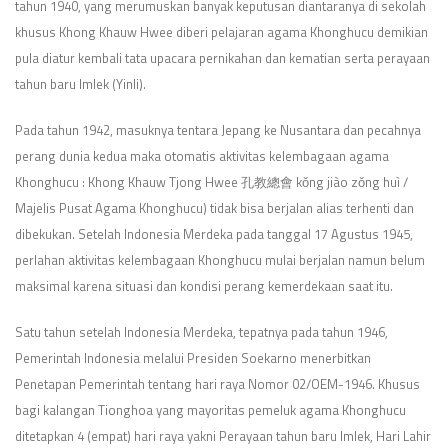
tahun 1940, yang merumuskan banyak keputusan diantaranya di sekolah
khusus Khong Khauw Hwee diberi pelajaran agama Khonghucu demikian
pula diatur kembali tata upacara pernikahan dan kematian serta perayaan
tahun baru Imlek (Yinli).
Pada tahun 1942, masuknya tentara Jepang ke Nusantara dan pecahnya
perang dunia kedua maka otomatis aktivitas kelembagaan agama
Khonghucu : Khong Khauw Tjong Hwee 孔教總會 kǒng jiào zǒng huì /
Majelis Pusat Agama Khonghucu) tidak bisa berjalan alias terhenti dan
dibekukan. Setelah Indonesia Merdeka pada tanggal 17 Agustus 1945,
perlahan aktivitas kelembagaan Khonghucu mulai berjalan namun belum
maksimal karena situasi dan kondisi perang kemerdekaan saat itu.
Satu tahun setelah Indonesia Merdeka, tepatnya pada tahun 1946,
Pemerintah Indonesia melalui Presiden Soekarno menerbitkan
Penetapan Pemerintah tentang hari raya Nomor 02/OEM-1946. Khusus
bagi kalangan Tionghoa yang mayoritas pemeluk agama Khonghucu
ditetapkan 4 (empat) hari raya yakni Perayaan tahun baru Imlek, Hari Lahir