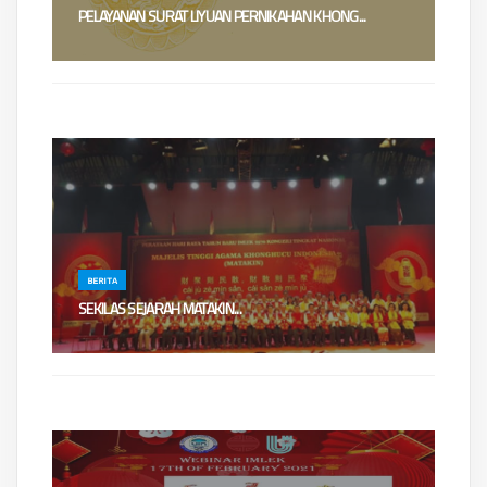
PELAYANAN SURAT LIYUAN PERNIKAHAN KHONG...
Dewan Rohaniwan/Pengurus Pusat Majelis Tinggi Agama Khonghucu
Indonesia (MATAKIN) t...
BERITA
​​SEKILAS SEJARAH MATAKIN...
(Catatan HUT MATAKIN 12 April bukan 16 April)DIRGAHAYU MATAKIN Ke-
9712 April 1923 - 1...