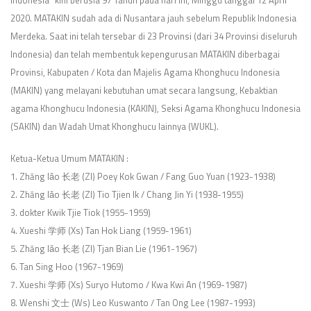
2020. MATAKIN sudah ada di Nusantara jauh sebelum Republik Indonesia
Merdeka. Saat ini telah tersebar di 23 Provinsi (dari 34 Provinsi diseluruh
Indonesia) dan telah membentuk kepengurusan MATAKIN diberbagai
Provinsi, Kabupaten / Kota dan Majelis Agama Khonghucu Indonesia
(MAKIN) yang melayani kebutuhan umat secara langsung, Kebaktian
agama Khonghucu Indonesia (KAKIN), Seksi Agama Khonghucu Indonesia
(SAKIN) dan Wadah Umat Khonghucu lainnya (WUKL).
Ketua-Ketua Umum MATAKIN :
1. Zhāng lǎo 长老 (Zl) Poey Kok Gwan / Fang Guo Yuan (1923-1938)
2. Zhāng lǎo 长老 (Zl) Tio Tjien Ik / Chang Jin Yi (1938-1955)
3. dokter Kwik Tjie Tiok (1955-1959)
4. Xueshi 学师 (Xs) Tan Hok Liang (1959-1961)
5. Zhāng lǎo 长老 (Zl) Tjan Bian Lie (1961-1967)
6. Tan Sing Hoo (1967-1969)
7. Xueshi 学师 (Xs) Suryo Hutomo / Kwa Kwi An (1969-1987)
8. Wenshi 文士 (Ws) Leo Kuswanto / Tan Ong Lee (1987-1993)