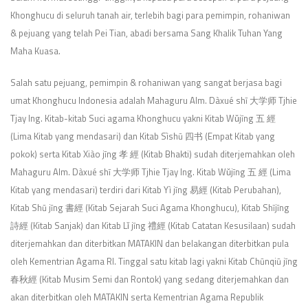
Khonghucu di seluruh tanah air, terlebih bagi para pemimpin, rohaniwan
& pejuang yang telah Pei Tian, abadi bersama Sang Khalik Tuhan Yang
Maha Kuasa.
Salah satu pejuang, pemimpin & rohaniwan yang sangat berjasa bagi
umat Khonghucu Indonesia adalah Mahaguru Alm. Dàxué shī 大学师 Tjhie
Tjay Ing. Kitab-kitab Suci agama Khonghucu yakni Kitab Wǔjīng 五 經
(Lima Kitab yang mendasari) dan Kitab Sìshū 四书 (Empat Kitab yang
pokok) serta Kitab Xiào jīng 孝 經 (Kitab Bhakti) sudah diterjemahkan oleh
Mahaguru Alm. Dàxué shī 大学师 Tjhie Tjay Ing. Kitab Wǔjīng 五 經 (Lima
Kitab yang mendasari) terdiri dari Kitab Yì jīng 易經 (Kitab Perubahan),
Kitab Shū jīng 書經 (Kitab Sejarah Suci Agama Khonghucu), Kitab Shījīng
詩經 (Kitab Sanjak) dan Kitab Lǐ jīng 禮經 (Kitab Catatan Kesusilaan) sudah
diterjemahkan dan diterbitkan MATAKIN dan belakangan diterbitkan pula
oleh Kementrian Agama RI. Tinggal satu kitab lagi yakni Kitab Chūnqiū jīng
春秋經 (Kitab Musim Semi dan Rontok) yang sedang diterjemahkan dan
akan diterbitkan oleh MATAKIN serta Kementrian Agama Republik