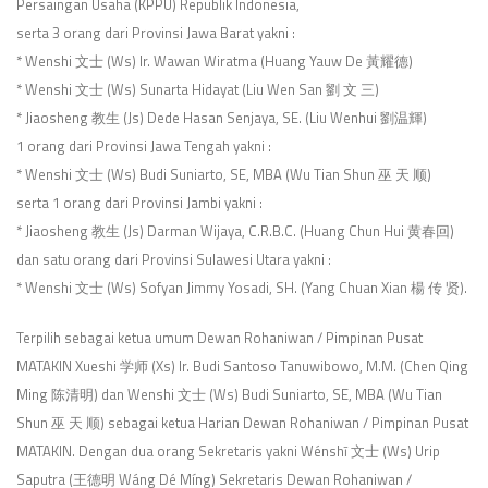
Persaingan Usaha (KPPU) Republik Indonesia,
serta 3 orang dari Provinsi Jawa Barat yakni :
* Wenshi 文士 (Ws) Ir. Wawan Wiratma (Huang Yauw De 黃耀德)
* Wenshi 文士 (Ws) Sunarta Hidayat (Liu Wen San 劉 文 三)
* Jiaosheng 教生 (Js) Dede Hasan Senjaya, SE. (Liu Wenhui 劉温輝)
1 orang dari Provinsi Jawa Tengah yakni :
* Wenshi 文士 (Ws) Budi Suniarto, SE, MBA (Wu Tian Shun 巫 天 顺)
serta 1 orang dari Provinsi Jambi yakni :
* Jiaosheng 教生 (Js) Darman Wijaya, C.R.B.C. (Huang Chun Hui 黄春回)
dan satu orang dari Provinsi Sulawesi Utara yakni :
* Wenshi 文士 (Ws) Sofyan Jimmy Yosadi, SH. (Yang Chuan Xian 楊 传 贤).
Terpilih sebagai ketua umum Dewan Rohaniwan / Pimpinan Pusat
MATAKIN Xueshi 学师 (Xs) Ir. Budi Santoso Tanuwibowo, M.M. (Chen Qing
Ming 陈清明) dan Wenshi 文士 (Ws) Budi Suniarto, SE, MBA (Wu Tian
Shun 巫 天 顺) sebagai ketua Harian Dewan Rohaniwan / Pimpinan Pusat
MATAKIN. Dengan dua orang Sekretaris yakni Wénshī 文士 (Ws) Urip
Saputra (王德明 Wáng Dé Míng) Sekretaris Dewan Rohaniwan /