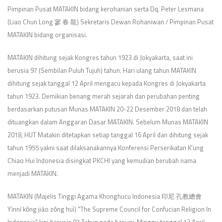
Pimpinan Pusat MATAKIN bidang kerohanian serta Dq. Peter Lesmana
(Liao Chun Long 寥 春 龍) Sekretaris Dewan Rohaniwan / Pimpinan Pusat
MATAKIN bidang organisasi.
MATAKIN dihitung sejak Kongres tahun 1923 di Jokyakarta, saat ini
berusia 97 (Sembilan Puluh Tujuh) tahun. Hari ulang tahun MATAKIN
dihitung sejak tanggal 12 April mengacu kepada Kongres di Jokyakarta
tahun 1923. Demikian benang merah sejarah dan perubahan penting
berdasarkan putusan Munas MATAKIN 20-22 Desember 2018 dan telah
dituangkan dalam Anggaran Dasar MATAKIN. Sebelum Munas MATAKIN
2018, HUT Matakin ditetapkan setiap tanggal 16 April dan dihitung sejak
tahun 1955 yakni saat dilaksanakannya Konferensi Perserikatan K’ung
Chiao Hui Indonesia disingkat PKCHI yang kemudian berubah nama
menjadi MATAKIN.
MATAKIN (Majelis Tinggi Agama Khonghucu Indonesia 印尼 孔教總會
Yìnní kǒng jiào zǒng huì) "The Supreme Council for Confucian Religion In
Indonesia" kini berusia 97 Tahun pada hari ini, Minggu tanggal 12 April