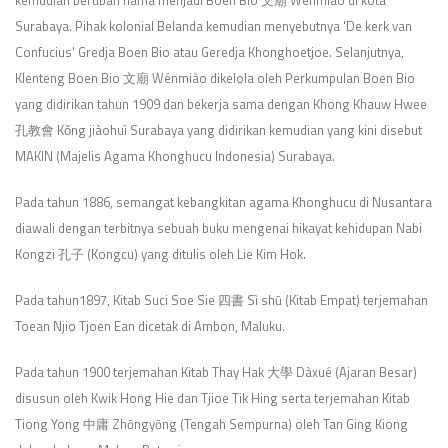
Surabaya. Pihak kolonial Belanda kemudian menyebutnya 'De kerk van
Confucius' Gredja Boen Bio atau Geredja Khonghoetjoe. Selanjutnya,
Klenteng Boen Bio 文廟 Wénmiào dikelola oleh Perkumpulan Boen Bio
yang didirikan tahun 1909 dan bekerja sama dengan Khong Khauw Hwee
孔教會 Kǒng jiàohuì Surabaya yang didirikan kemudian yang kini disebut
MAKIN (Majelis Agama Khonghucu Indonesia) Surabaya.
Pada tahun 1886, semangat kebangkitan agama Khonghucu di Nusantara
diawali dengan terbitnya sebuah buku mengenai hikayat kehidupan Nabi
Kongzi 孔子 (Kongcu) yang ditulis oleh Lie Kim Hok.
Pada tahun1897, Kitab Suci Soe Sie 四書 Sì shū (Kitab Empat) terjemahan
Toean Njio Tjoen Ean dicetak di Ambon, Maluku.
Pada tahun 1900 terjemahan Kitab Thay Hak 大學 Dàxué (Ajaran Besar)
disusun oleh Kwik Hong Hie dan Tjioe Tik Hing serta terjemahan Kitab
Tiong Yong 中庸 Zhōngyōng (Tengah Sempurna) oleh Tan Ging Kiong