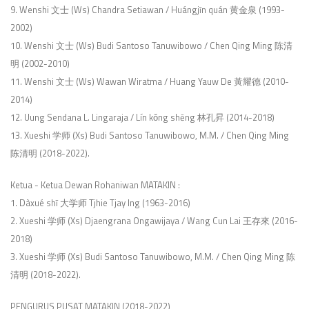
9. Wenshi 文士 (Ws) Chandra Setiawan / Huángjīn quán 黄金泉 (1993-
2002)
10. Wenshi 文士 (Ws) Budi Santoso Tanuwibowo / Chen Qing Ming 陈清
明 (2002-2010)
11. Wenshi 文士 (Ws) Wawan Wiratma / Huang Yauw De 黃耀德 (2010-
2014)
12. Uung Sendana L. Lingaraja / Lín kǒng shēng 林孔昇 (2014-2018)
13. Xueshi 学师 (Xs) Budi Santoso Tanuwibowo, M.M. / Chen Qing Ming
陈清明 (2018-2022).
Ketua - Ketua Dewan Rohaniwan MATAKIN :
1. Dàxué shī 大学师 Tjhie Tjay Ing (1963-2016)
2. Xueshi 学师 (Xs) Djaengrana Ongawijaya / Wang Cun Lai 王存來 (2016-
2018)
3. Xueshi 学师 (Xs) Budi Santoso Tanuwibowo, M.M. / Chen Qing Ming 陈
清明 (2018-2022).
PENGURUS PUSAT MATAKIN (2018-2022)