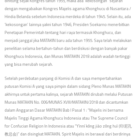
dihitung sejak Kongres tahun 1955, maka ada ‘kekosongan” sejarah
dengan mengabaikan Kongres Majelis agama Khonghucu di Nusantara /
Hindia Belanda sebelum Indonesia merdeka di tahun 1945. Selain itu, ada
‘kekosongan’ lainnya yakni tahun 1946, Presiden Soekarno menerbitkan
Penetapan Pemerintah tentang hari raya termasuk Khonghucu, dan
menjadi janggal jika MATAKIN baru ada tahun 1955. Saya telah melakukan
penelitian selama bertahun-tahun dan berdiskusi dengan banyak pakar
Khonghucu Indonesia, dan Munas MATAKIN 2018 adalah wadah tertinggi
yang bisa merubah sejarah.
Setelah perdebatan panjang di Komisi A dan saya mempertahankan
putusan Komisi A yang saya pimpin dalam sidang Pleno Munas MATAKIN
akhirnya untuk pertama kalinya, sejarah MATAKIN dirubah melalui Putusan
Munas MATAKIN No. 006/MUNAS XVIII/MATAKIN/2018 dan dicantumkan
dalam Anggaran Dasar MATAKIN Bab I Pasal 1 : “Majelis ini bernama
Majelis Tinggi Agama Khonghucu Indonesia atau The Supreme Council
for Confucian Religion In Indonesia atau “Yìnní kǒng jiào zǒng huì (印尼孔
教总会)” dan disingkat MATAKIN. Spirit Majelis ini berawal dari berdirinya