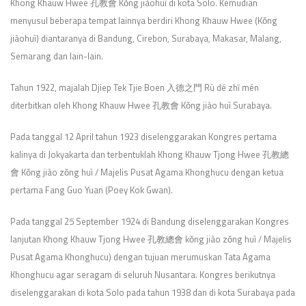
Khong Khauw Hwee 孔教會 Kǒng jiàohuì di kota Solo. Kemudian
menyusul beberapa tempat lainnya berdiri Khong Khauw Hwee (Kǒng
jiàohuì) diantaranya di Bandung, Cirebon, Surabaya, Makasar, Malang,
Semarang dan lain-lain.
Tahun 1922, majalah Djiep Tek Tjie Boen 入德之門 Rù dé zhī mén
diterbitkan oleh Khong Khauw Hwee 孔教會 Kǒng jiào huì Surabaya.
Pada tanggal 12 April tahun 1923 diselenggarakan Kongres pertama
kalinya di Jokyakarta dan terbentuklah Khong Khauw Tjong Hwee 孔教總
會 Kǒng jiào zǒng huì / Majelis Pusat Agama Khonghucu dengan ketua
pertama Fang Guo Yuan (Poey Kok Gwan).
Pada tanggal 25 September 1924 di Bandung diselenggarakan Kongres
lanjutan Khong Khauw Tjong Hwee 孔教總會 kǒng jiào zǒng huì / Majelis
Pusat Agama Khonghucu) dengan tujuan merumuskan Tata Agama
Khonghucu agar seragam di seluruh Nusantara. Kongres berikutnya
diselenggarakan di kota Solo pada tahun 1938 dan di kota Surabaya pada