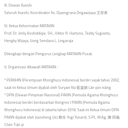
III. Dewan Xueshi
Seluruh Xueshi, Koordinator Xs. Djaengrana Ongawijaya 王存來
IV. Ketua Kehormatan MATAKIN
Prof. Dr. Jimly Asshiddiqie, SH., Viktor R. Hartono, Teddy Sugianto,
Hengky Wijaya, Uung Sendana L. Lingaraja
Dilengkapi dengan Pengurus Lengkap MATAKIN Pusat.
V. Organisasi dibawah MATAKIN :
* PERKHIN (Perempuan Khonghucu Indonesia) berdiri sejak tahun 2002,
saat ini Ketua Umum dijabat oleh Suryani Na 藍鋆娘 Lán yún niáng
* DPN (Dewan Pimpinan Nasional) PAKIN (Pemuda Agama Khonghucu
Indonesia) berdiri berdasarkan Kongres I PAKIN (Pemuda Agama
Khonghucu Indonesia) di Jakarta tahun 2018. Saat ini Ketua Umum DPN
PAKIN dijabat oleh Jiaosheng (Js) 教生 Yugi Yunardi, S.Pt., M.Ag. 陳 田義
Chén Tián yì