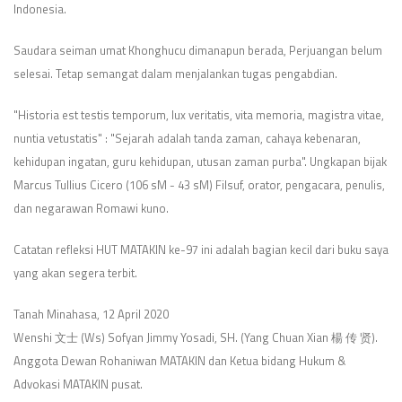
Indonesia.
Saudara seiman umat Khonghucu dimanapun berada, Perjuangan belum
selesai. Tetap semangat dalam menjalankan tugas pengabdian.
"Historia est testis temporum, lux veritatis, vita memoria, magistra vitae,
nuntia vetustatis" : "Sejarah adalah tanda zaman, cahaya kebenaran,
kehidupan ingatan, guru kehidupan, utusan zaman purba". Ungkapan bijak
Marcus Tullius Cicero (106 sM - 43 sM) Filsuf, orator, pengacara, penulis,
dan negarawan Romawi kuno.
Catatan refleksi HUT MATAKIN ke-97 ini adalah bagian kecil dari buku saya
yang akan segera terbit.
Tanah Minahasa, 12 April 2020
Wenshi 文士 (Ws) Sofyan Jimmy Yosadi, SH. (Yang Chuan Xian 楊 传 贤).
Anggota Dewan Rohaniwan MATAKIN dan Ketua bidang Hukum &
Advokasi MATAKIN pusat.