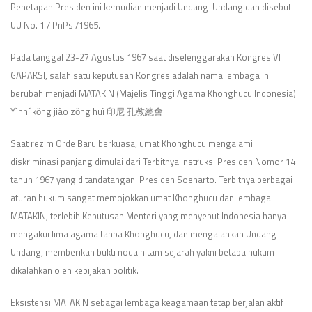
Penetapan Presiden ini kemudian menjadi Undang-Undang dan disebut
UU No. 1 / PnPs /1965.
Pada tanggal 23-27 Agustus 1967 saat diselenggarakan Kongres VI
GAPAKSI, salah satu keputusan Kongres adalah nama lembaga ini
berubah menjadi MATAKIN (Majelis Tinggi Agama Khonghucu Indonesia)
Yìnní kǒng jiào zǒng huì 印尼 孔教總會.
Saat rezim Orde Baru berkuasa, umat Khonghucu mengalami
diskriminasi panjang dimulai dari Terbitnya Instruksi Presiden Nomor 14
tahun 1967 yang ditandatangani Presiden Soeharto. Terbitnya berbagai
aturan hukum sangat memojokkan umat Khonghucu dan lembaga
MATAKIN, terlebih Keputusan Menteri yang menyebut Indonesia hanya
mengakui lima agama tanpa Khonghucu, dan mengalahkan Undang-
Undang, memberikan bukti noda hitam sejarah yakni betapa hukum
dikalahkan oleh kebijakan politik.
Eksistensi MATAKIN sebagai lembaga keagamaan tetap berjalan aktif