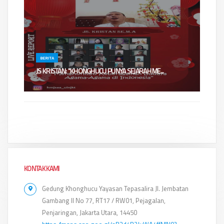
BERITA
JS KRISTAN: "KHONGHUCU PUNYA SEJARAH ME...
Jakarta - Ketua Umum Generasi Muda Konghucu Indonesia (GEMAKU)
menjelaskan menarikny...
KONTAK KAMI
Gedung Khonghucu Yayasan Tepasalira Jl. Jembatan
Gambang II No 77, RT17 / RW01, Pejagalan,
Penjaringan, Jakarta Utara, 14450