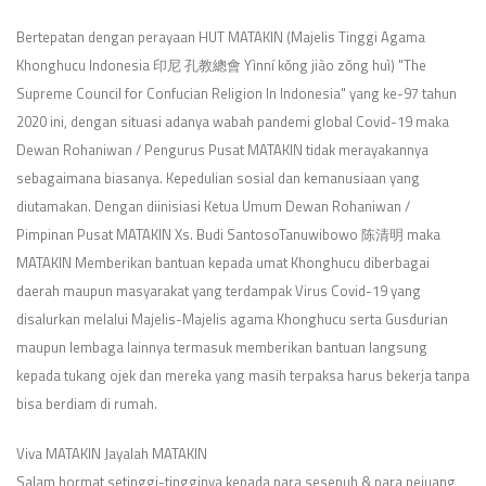
Bertepatan dengan perayaan HUT MATAKIN (Majelis Tinggi Agama
Khonghucu Indonesia 印尼 孔教總會 Yìnní kǒng jiào zǒng huì) "The
Supreme Council for Confucian Religion In Indonesia" yang ke-97 tahun
2020 ini, dengan situasi adanya wabah pandemi global Covid-19 maka
Dewan Rohaniwan / Pengurus Pusat MATAKIN tidak merayakannya
sebagaimana biasanya. Kepedulian sosial dan kemanusiaan yang
diutamakan. Dengan diinisiasi Ketua Umum Dewan Rohaniwan /
Pimpinan Pusat MATAKIN Xs. Budi SantosoTanuwibowo 陈清明 maka
MATAKIN Memberikan bantuan kepada umat Khonghucu diberbagai
daerah maupun masyarakat yang terdampak Virus Covid-19 yang
disalurkan melalui Majelis-Majelis agama Khonghucu serta Gusdurian
maupun lembaga lainnya termasuk memberikan bantuan langsung
kepada tukang ojek dan mereka yang masih terpaksa harus bekerja tanpa
bisa berdiam di rumah.
Viva MATAKIN Jayalah MATAKIN
Salam hormat setinggi-tingginya kepada para sesepuh & para pejuang