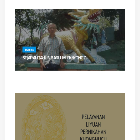
BERITA
​​​SEJARAH TAHUN BARU IMLEK/KONGZ...
SEJARAH TAHUN BARU IMLEK/KONGZILIOleh : Ws. Chandra
WilantaraYang mendasari perhitung...