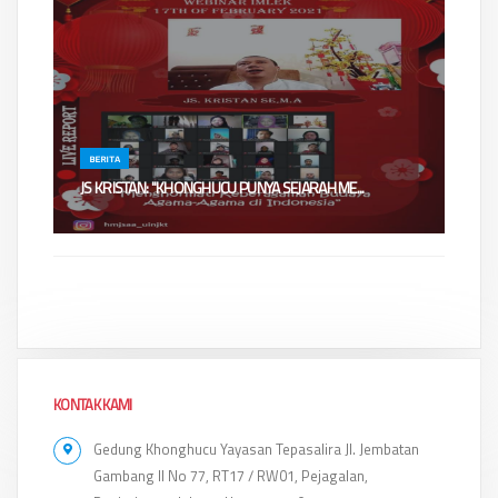
BERITA
JS KRISTAN: "KHONGHUCU PUNYA SEJARAH ME...
Jakarta - Ketua Umum Generasi Muda Konghucu Indonesia (GEMAKU)
menjelaskan menarikny...
KONTAK KAMI
Gedung Khonghucu Yayasan Tepasalira Jl. Jembatan
Gambang II No 77, RT17 / RW01, Pejagalan,