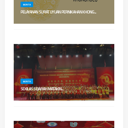
BERITA
PELAYANAN SURAT LIYUAN PERNIKAHAN KHONG...
Dewan Rohaniwan/Pengurus Pusat Majelis Tinggi Agama Khonghucu
Indonesia (MATAKIN) t...
BERITA
​​SEKILAS SEJARAH MATAKIN...
(Catatan HUT MATAKIN 12 April bukan 16 April)DIRGAHAYU MATAKIN Ke-
9712 April 1923 - 1...