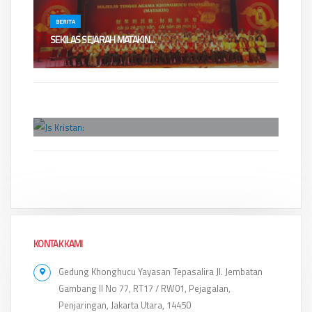
BERITA
​​SEKILAS SEJARAH MATAKIN...
(Catatan HUT MATAKIN 12 April bukan 16 April)DIRGAHAYU MATAKIN Ke-
9712 April 1923 - 1...
BERITA
JS KRISTAN: "KHONGHUCU PUNYA SEJARAH ME...
Jakarta - Ketua Umum Generasi Muda Konghucu Indonesia (GEMAKU)
menjelaskan menarikny...
KONTAK KAMI
Gedung Khonghucu Yayasan Tepasalira Jl. Jembatan
Gambang II No 77, RT17 / RW01, Pejagalan,
Penjaringan, Jakarta Utara, 14450