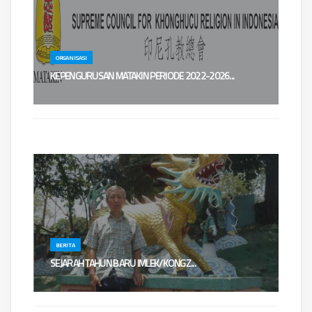
ORGANISASI
KEPENGURUSAN MATAKIN PERIODE 2022-2026...
......
BERITA
​​​SEJARAH TAHUN BARU IMLEK/KONGZ...
SEJARAH TAHUN BARU IMLEK/KONGZILIOleh : Ws. Chandra
WilantaraYang mendasari perhitung...