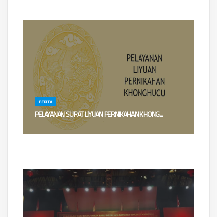
BERITA
PELAYANAN SURAT LIYUAN PERNIKAHAN KHONG...
Dewan Rohaniwan/Pengurus Pusat Majelis Tinggi Agama Khonghucu
Indonesia (MATAKIN) t...