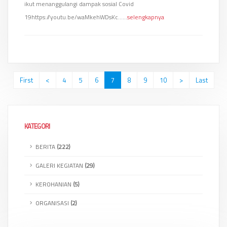
ikut menanggulangi dampak sosial Covid
19https://youtu.be/waMkehWDsKc......
selengkapnya
(current)
First
<
4
5
6
7
8
9
10
>
Last
KATEGORI
BERITA
(222)
GALERI KEGIATAN
(29)
KEROHANIAN
(5)
ORGANISASI
(2)